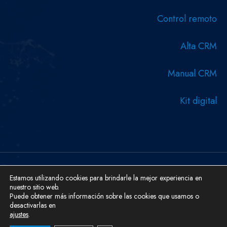
Control remoto
Alta CRM
Manual CRM
Kit digital
Estamos utilizando cookies para brindarle la mejor experiencia en
Copyright © 2026 Diseñado y desarrollado por Serboweb
nuestro sitio web.
Ingeniería Informática.
Puede obtener más información sobre las cookies que usamos o
Aviso Legal
Cookies
Política De Privacidad
desactivarlas en
ajustes
.