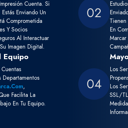
Impresión Cuenta. Si
Estudi
02
, Estás Enviando Un
Enviado
stá Comprometida
Tienen 
es Y Socios
En Com
guros Al Interactuar
Marcar 
u Imagen Digital.
Campañ
l Equipo
Mayo
r Cuentas
Los Ser
es Departamentos
Propen
04
arca.com
,
Los Ser
 Que Facilita La
SSL/TLS
abajo En Tu Equipo.
Medida
Informa