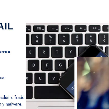
AIL
orreo
que
ncluir cifrado
m y malware.