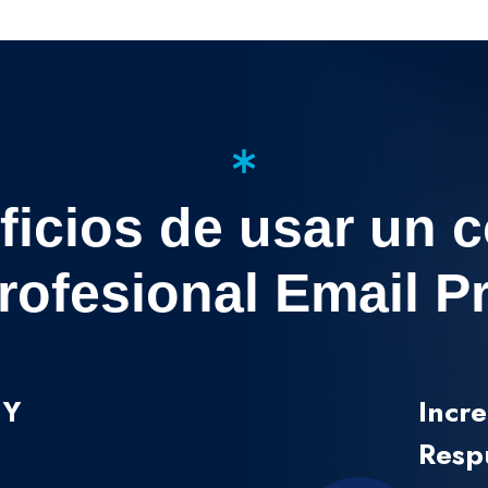
ficios de usar un c
rofesional Email P
 Y
Incr
Resp