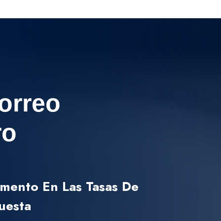
orreo
ro
emento En Las Tasas De
uesta