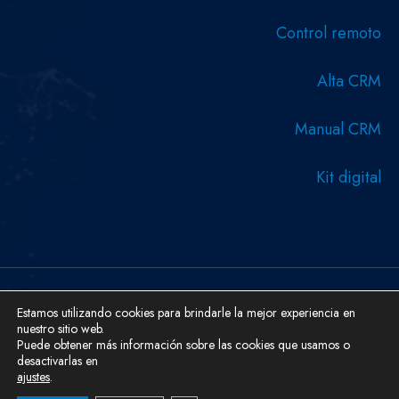
Control remoto
Alta CRM
Manual CRM
Kit digital
Estamos utilizando cookies para brindarle la mejor experiencia en
Copyright © 2026 Diseñado y desarrollado por Serboweb
nuestro sitio web.
Ingeniería Informática.
Puede obtener más información sobre las cookies que usamos o
Aviso Legal
Cookies
Política De Privacidad
desactivarlas en
ajustes
.