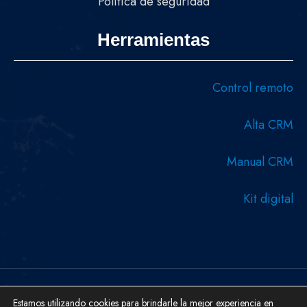
Política de seguridad
Herramientas
Control remoto
Alta CRM
Manual CRM
Kit digital
Estamos utilizando cookies para brindarle la mejor experiencia en
Copyright © 2026 Diseñado y desarrollado por Serboweb