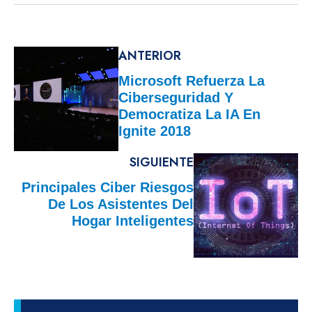
ANTERIOR
Microsoft Refuerza La
Ciberseguridad Y
Democratiza La IA En
Ignite 2018
SIGUIENTE
Principales Ciber Riesgos
De Los Asistentes Del
Hogar Inteligentes