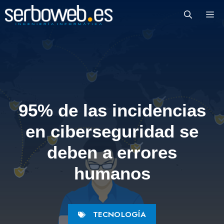
Saltar
M
al
contenido
95% de las incidencias
en ciberseguridad se
deben a errores
humanos
TECNOLOGÍA