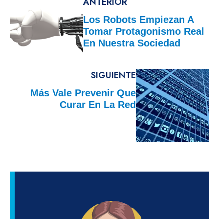
ANTERIOR
Los Robots Empiezan A
Tomar Protagonismo Real
En Nuestra Sociedad
SIGUIENTE
Más Vale Prevenir Que
Curar En La Red