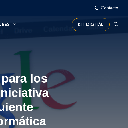
Contacto
ORES
KIT DIGITAL
 para los
niciativa
uiente
ormática