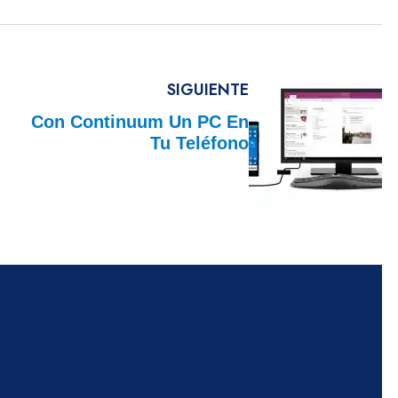
SIGUIENTE
Con Continuum Un PC En
Tu Teléfono