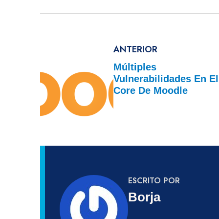
ANTERIOR
Múltiples
Vulnerabilidades En El
Core De Moodle
ESCRITO POR
Borja