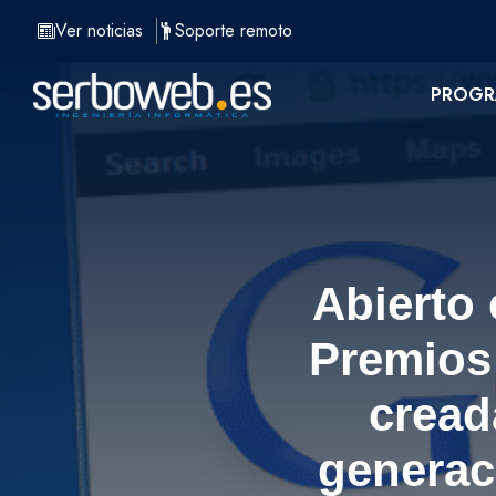
Saltar
Ver noticias
Soporte remoto
al
contenido
PROGR
Abierto 
Premios 
cread
generac