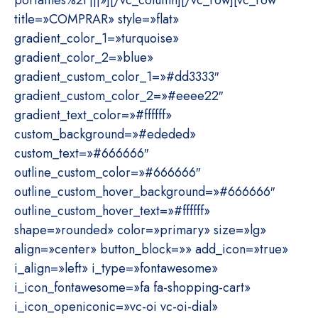
portatiles%2F|||»][/vc_column][/vc_row][vc_row
title=»COMPRAR» style=»flat»
gradient_color_1=»turquoise»
gradient_color_2=»blue»
gradient_custom_color_1=»#dd3333″
gradient_custom_color_2=»#eeee22″
gradient_text_color=»#ffffff»
custom_background=»#ededed»
custom_text=»#666666″
outline_custom_color=»#666666″
outline_custom_hover_background=»#666666″
outline_custom_hover_text=»#ffffff»
shape=»rounded» color=»primary» size=»lg»
align=»center» button_block=»» add_icon=»true»
i_align=»left» i_type=»fontawesome»
i_icon_fontawesome=»fa fa-shopping-cart»
i_icon_openiconic=»vc-oi vc-oi-dial»