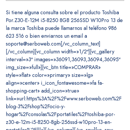
Si tiene alguna consulta sobre el producto Toshiba
Por.Z30-E-12M i5-8250 8GB 256SSD W10Pro 13 de
la marca Toshiba puede llamarnos al teléfono 986
623 516 o bien enviarnos un email a
soporte@serboweb.com[/vc_column_text]
[/vc_column][vc_column width=»1/2″][vc_gallery
interval=»3″ images=»36091,36093,36094,36095″
img_size=»full»][vc_btn title=»COMPRAR»
style=»flat» color=»primary» size=»lg»
align=»center» i_icon_fontawesome=»fa fa-
shopping-cart» add_icon=»true»
link=»url:https%3A%2F%2Fwww.serboweb.com%2F
blog-3%2Fshop%2Focio-y-
hogar%2Fconsolas%2Fportatiles%2Ftoshiba-por-
z30-e-12m-i5-8250-8gb-256ssd-w10pro-13-en-