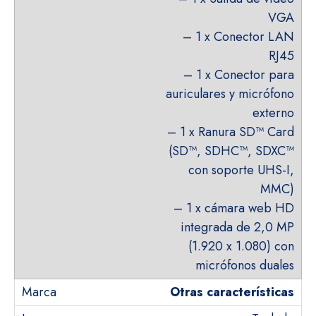
VGA
– 1 x Conector LAN
RJ45
– 1 x Conector para
auriculares y micrófono
externo
– 1 x Ranura SD™ Card
(SD™, SDHC™, SDXC™
con soporte UHS-I,
MMC)
– 1 x cámara web HD
integrada de 2,0 MP
(1.920 x 1.080) con
micrófonos duales
Otras características