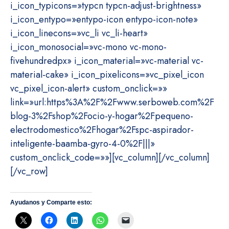
i_icon_typicons=»typcn typcn-adjust-brightness»
i_icon_entypo=»entypo-icon entypo-icon-note»
i_icon_linecons=»vc_li vc_li-heart»
i_icon_monosocial=»vc-mono vc-mono-
fivehundredpx» i_icon_material=»vc-material vc-
material-cake» i_icon_pixelicons=»vc_pixel_icon
vc_pixel_icon-alert» custom_onclick=»»
link=»url:https%3A%2F%2Fwww.serboweb.com%2F
blog-3%2Fshop%2Focio-y-hogar%2Fpequeno-
electrodomestico%2Fhogar%2Fspc-aspirador-
inteligente-baamba-gyro-4-0%2F|||»
custom_onclick_code=»»][vc_column][/vc_column]
[/vc_row]
Ayudanos y Comparte esto: