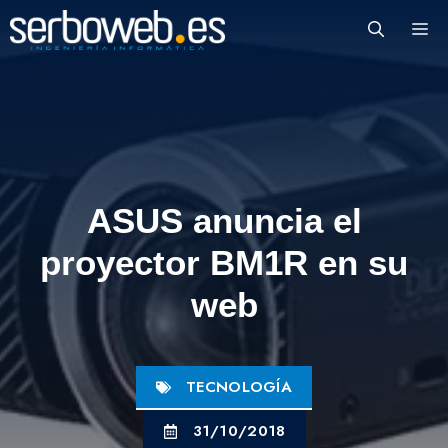
Saltar
M
al
contenido
ASUS anuncia el
proyector BM1R en su
web
TECNOLOGÍA
31/10/2018