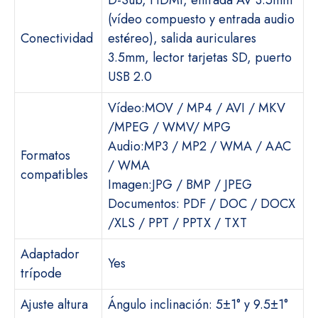
D-Sub, HDMI, entrada AV 3.5mm
(vídeo compuesto y entrada audio
Conectividad
estéreo), salida auriculares
3.5mm, lector tarjetas SD, puerto
USB 2.0
Vídeo:MOV / MP4 / AVI / MKV
/MPEG / WMV/ MPG
Audio:MP3 / MP2 / WMA / AAC
Formatos
/ WMA
compatibles
Imagen:JPG / BMP / JPEG
Documentos: PDF / DOC / DOCX
/XLS / PPT / PPTX / TXT
Adaptador
Yes
trípode
Ajuste altura
Ángulo inclinación: 5±1° y 9.5±1°