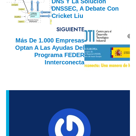
DNS Y La Solución
DNSSEC, A Debate Con
Cricket Liu
SIGUIENTE
Más De 1.000 Empresas
Optan A Las Ayudas Del
Programa FEDER
Innterconecta