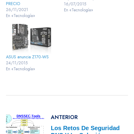
PRECIO
usuario ASUS presenta una
16/07/2015
26/11/2021
nueva gama de tabletas, las
En «Tecnología»
En «Tecnología»
ZenPad, estas nuevas tabletas
combinan un estilo lujoso que
sigue la prestigiosa línea de
diseño Zen con un increíble…
ASUS anuncia Z170-WS
24/11/2015
En «Tecnología»
ANTERIOR
Los Retos De Seguridad