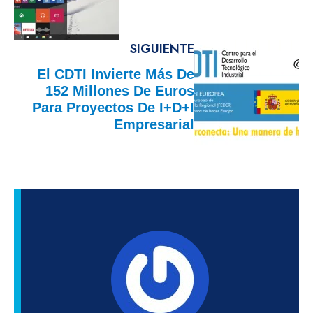
SIGUIENTE
El CDTI Invierte Más De
152 Millones De Euros
Para Proyectos De I+D+i
Empresarial