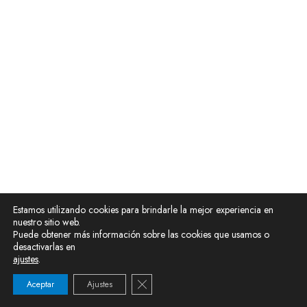
Estamos utilizando cookies para brindarle la mejor experiencia en
nuestro sitio web.
Puede obtener más información sobre las cookies que usamos o
desactivarlas en
ajustes
.
Cerrar el banner de cookies RGPD
Aceptar
Ajustes