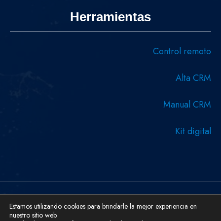
Herramientas
Control remoto
Alta CRM
Manual CRM
Kit digital
Copyright © 2026 Diseñado y desarrollado por Serboweb
Estamos utilizando cookies para brindarle la mejor experiencia en
nuestro sitio web.
Ingeniería Informática.