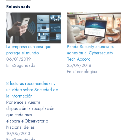
Relacionado
La empresa europea que
Panda Security anuncia su
protege el mundo
adhesión al Cybersecurity
06/01/2019
Tech Accord
En «Seguridad»
25/09/2018
En «Tecnología»
8 lecturas recomendadas y
un vídeo sobre Sociedad de
la Información
Ponemos a vuestra
disposición la recopilación
que cada mes
elabora elObservatorio
Nacional de las
Telecomunicaciones y de la
10/05/2013
Sociedad de la
En «Seguridad»