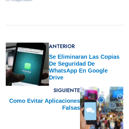
Información (ONTSI) sobre
boletines, libros, artículos,
estudios e informes de interés
en el ámbito de la Sociedad
de la Información e
Indicadores TIC. Esta
selección procede de fuentes
ANTERIOR
nacionales e internacionales,
públicas…
Se Eliminaran Las Copias
De Seguridad De
WhatsApp En Google
Drive
SIGUIENTE
Como Evitar Aplicaciones
Falsas