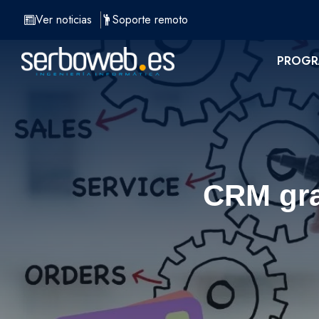
Saltar
Ver noticias
Soporte remoto
al
contenido
PROGR
CRM gra