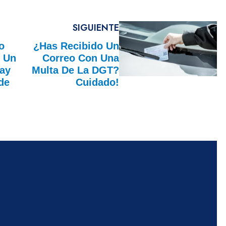
SIGUIENTE
o
¿Has Recibido Un
e Un
Correo Con Una
Hay
Multa De La DGT?
de
Cuidado!