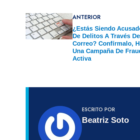
ANTERIOR
¿Estás Siendo Acusad
De Delitos A Través D
Correo? Confírmalo, 
Una Campaña De Frau
Activa
ESCRITO POR
Beatriz Soto