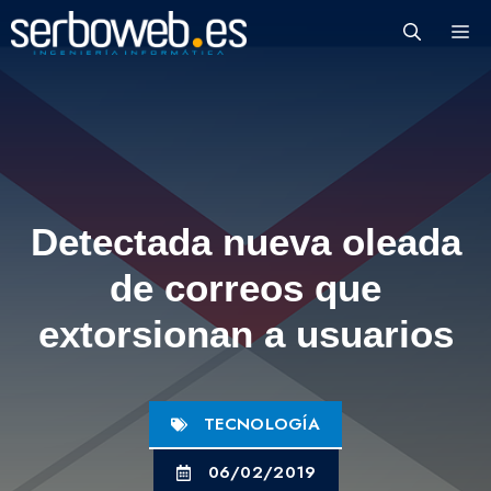
Saltar
M
al
contenido
Detectada nueva oleada
de correos que
extorsionan a usuarios
TECNOLOGÍA
06/02/2019