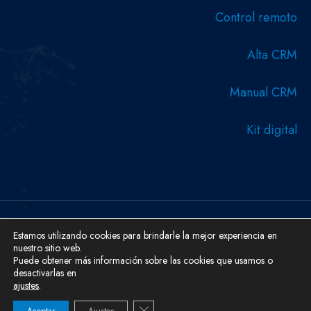
Control remoto
Alta CRM
Manual CRM
Kit digital
Copyright © 2026 Diseñado y desarrollado por Serboweb
Estamos utilizando cookies para brindarle la mejor experiencia en
nuestro sitio web.
Ingeniería Informática.
Puede obtener más información sobre las cookies que usamos o
Aviso Legal
Cookies
Política De Privacidad
desactivarlas en
ajustes
.
Cerrar el banner de cookies RGPD