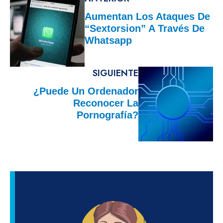
Aumentan Los Ataques De
“Sextorsion” A Través De
Whatsapp
SIGUIENTE
¿Puede Un Ordenador
Reconocer La
Pornografía?