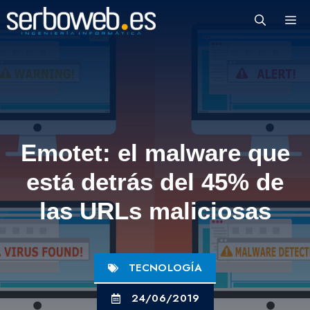
Saltar
M
al
contenido
Emotet: el malware que
está detrás del 45% de
las URLs maliciosas
TECNOLOGÍA
24/06/2019