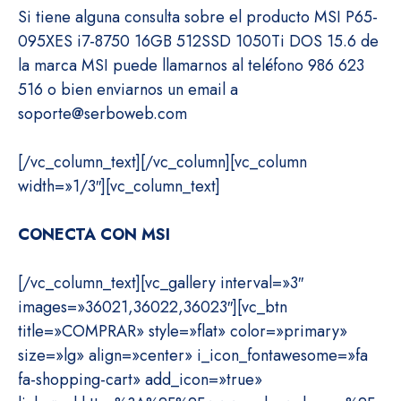
Si tiene alguna consulta sobre el producto MSI P65-
095XES i7-8750 16GB 512SSD 1050Ti DOS 15.6 de
la marca MSI puede llamarnos al teléfono 986 623
516 o bien enviarnos un email a
soporte@serboweb.com
[/vc_column_text][/vc_column][vc_column
width=»1/3″][vc_column_text]
CONECTA CON MSI
[/vc_column_text][vc_gallery interval=»3″
images=»36021,36022,36023″][vc_btn
title=»COMPRAR» style=»flat» color=»primary»
size=»lg» align=»center» i_icon_fontawesome=»fa
fa-shopping-cart» add_icon=»true»