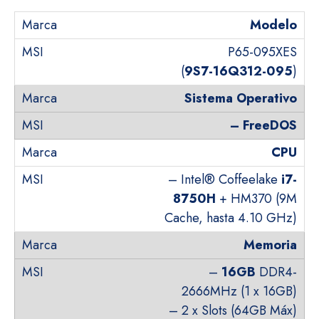
Modelo
P65-095XES
(
9S7-16Q312-095
)
Sistema Operativo
–
FreeDOS
CPU
– Intel® Coffeelake
i7-
8750H
+ HM370 (9M
Cache, hasta 4.10 GHz)
Memoria
–
16GB
DDR4-
2666MHz (1 x 16GB)
– 2 x Slots (64GB Máx)