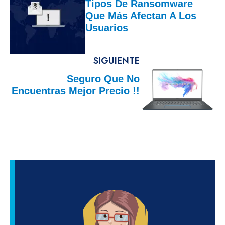
Tipos De Ransomware
Que Más Afectan A Los
Usuarios
SIGUIENTE
Seguro Que No
Encuentras Mejor Precio !!