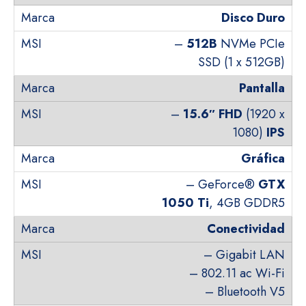
Disco Duro
–
512B
NVMe PCIe
SSD (1 x 512GB)
Pantalla
–
15.6″ FHD
(1920 x
1080)
IPS
Gráfica
– GeForce®
GTX
1050 Ti
, 4GB GDDR5
Conectividad
– Gigabit LAN
– 802.11 ac Wi-Fi
– Bluetooth V5