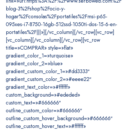
link=»url:https%3A%2F%2Fwww.serboweb.com%2F
blog-3%2Fshop%2Focio-y-
hogar%2Fconsolas%2Fportatiles%2Fmsi-p65-
095xes-i7-8750-16gb-512ssd-1050ti-dos-15-6-en-
portatiles%2F|||»][/vc_column][/vc_row][vc_row]
[vc_column][/vc_column][/vc_row][vc_row
title=»COMPRAR» style=»flat»
gradient_color_1=»turquoise»
gradient_color_2=»blue»
gradient_custom_color_1=»#dd3333″
gradient_custom_color_2=»#eeee22″
gradient_text_color=»#ffffff»
custom_background=»#ededed»
custom_text=»#666666″
outline_custom_color=»#666666″
outline_custom_hover_background=»#666666″
outline_custom_hover_text=»#ffffff»