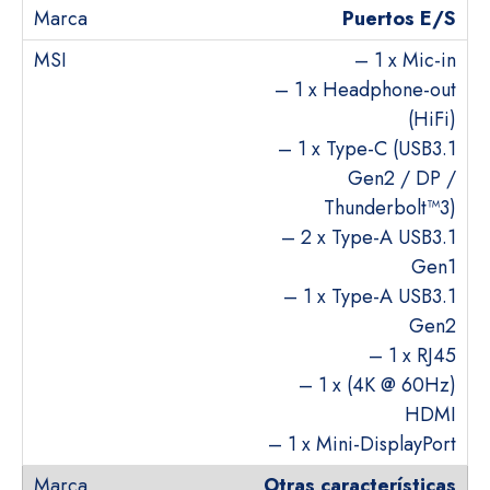
Puertos E/S
– 1 x Mic-in
– 1 x Headphone-out
(HiFi)
– 1 x Type-C (USB3.1
Gen2 / DP /
Thunderbolt™3)
– 2 x Type-A USB3.1
Gen1
– 1 x Type-A USB3.1
Gen2
– 1 x RJ45
– 1 x (4K @ 60Hz)
HDMI
– 1 x Mini-DisplayPort
Otras características