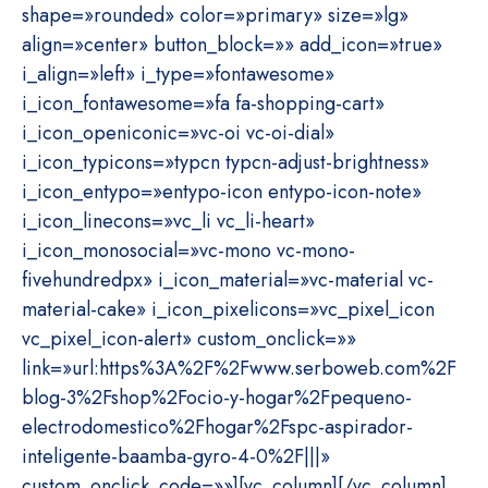
shape=»rounded» color=»primary» size=»lg»
align=»center» button_block=»» add_icon=»true»
i_align=»left» i_type=»fontawesome»
i_icon_fontawesome=»fa fa-shopping-cart»
i_icon_openiconic=»vc-oi vc-oi-dial»
i_icon_typicons=»typcn typcn-adjust-brightness»
i_icon_entypo=»entypo-icon entypo-icon-note»
i_icon_linecons=»vc_li vc_li-heart»
i_icon_monosocial=»vc-mono vc-mono-
fivehundredpx» i_icon_material=»vc-material vc-
material-cake» i_icon_pixelicons=»vc_pixel_icon
vc_pixel_icon-alert» custom_onclick=»»
link=»url:https%3A%2F%2Fwww.serboweb.com%2F
blog-3%2Fshop%2Focio-y-hogar%2Fpequeno-
electrodomestico%2Fhogar%2Fspc-aspirador-
inteligente-baamba-gyro-4-0%2F|||»
custom_onclick_code=»»][vc_column][/vc_column]