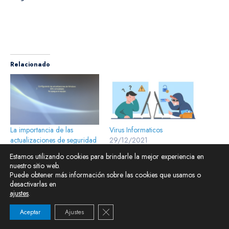
Relacionado
La importancia de las
Virus Informaticos
actualizaciones de seguridad
29/12/2021
18/08/2020
En «Tecnología»
Estamos utilizando cookies para brindarle la mejor experiencia en
En «Tecnología»
nuestro sitio web.
Puede obtener más información sobre las cookies que usamos o
desactivarlas en
ajustes
.
Cerrar el banner de cookies RGPD
Aceptar
Ajustes