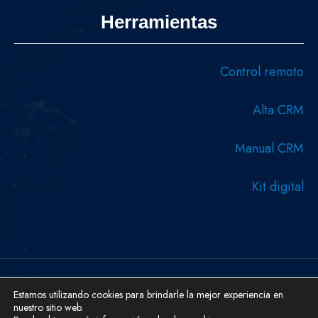
Herramientas
Control remoto
Alta CRM
Manual CRM
Kit digital
Copyright © 2026 Diseñado y desarrollado por Serboweb
Estamos utilizando cookies para brindarle la mejor experiencia en
nuestro sitio web.
Ingeniería Informática.