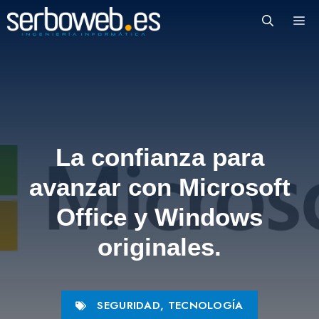
Saltar
M
al
contenido
La confianza para
avanzar con Microsoft
Office y Windows
originales.
SEGURIDAD
,
TECNOLOGÍA