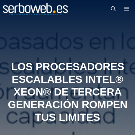
Saltar
M
al
contenido
LOS PROCESADORES
ESCALABLES INTEL®
XEON® DE TERCERA
GENERACIÓN ROMPEN
TUS LIMITES