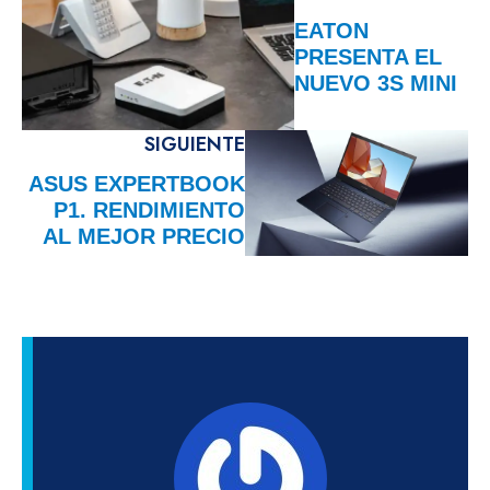
EATON
PRESENTA EL
NUEVO 3S MINI
SIGUIENTE
ASUS EXPERTBOOK
P1. RENDIMIENTO
AL MEJOR PRECIO