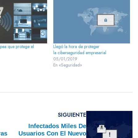
pea que protege el
Llegó la hora de proteger
la ciberseguridad empresarial
05/01/2019
En «Seguridad»
SIGUIENTE
Infectados Miles De
ras
Usuarios Con El Nuevo