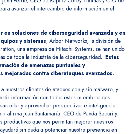
s John Petrie, CEO de Rapid7 Corey Thomas y CTO de
 para avanzar el intercambio de información en el
der en soluciones de ciberseguridad avanzada y en
equipos y sistemas
; Arbor Networks, la división de
tion, una empresa de Hitachi Systems, se han unido
s de toda la industria de la ciberseguridad.
Estas
ormación de amenazas puntuales y
sas mejoradas contra ciberataques avanzados.
a nuestros clientes de ataques con y sin malware, y
artir información con todos estos miembros nos
sarrollar y aprovechar perspectivas e inteligencia
n,» afirma Juan Santamaría, CEO de Panda Security.
es productivas que nos permitan mejorar nuestros
ayudará sin duda a potenciar nuestra presencia en