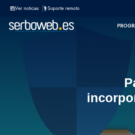
Saltar
Ver noticias
Soporte remoto
al
contenido
PROGR
P
incorpo