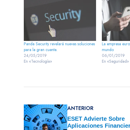
Panda Security revelará nuevas soluciones
La empresa euro
para la gran cuenta.
mundo
24/05/2019
06/01/2019
En «Tecnología»
En «Seguridad»
ANTERIOR
ESET Advierte Sobre
Aplicaciones Financie