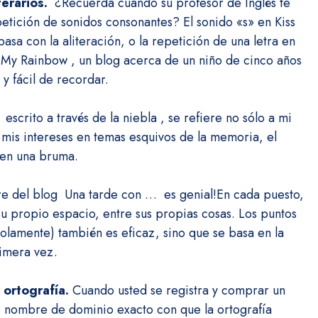
terarios.
¿Recuerda cuando su profesor de Inglés te
petición de sonidos consonantes?
El sonido «s» en Kiss
asa con la aliteración, o la repetición de una letra en
g My Rainbow
, un blog acerca de un niño de cinco años
y fácil de recordar.
,
escrito a través de la niebla
, se refiere no sólo a mi
 mis intereses en temas esquivos de la memoria, el
 en una bruma.
re del blog
Una tarde con …
es genial!
En cada puesto,
su propio espacio, entre sus propias cosas.
Los puntos
olamente) también es eficaz, sino que se basa en la
rimera vez.
 ortografía.
Cuando usted se registra y comprar un
 nombre de dominio exacto con que la ortografía