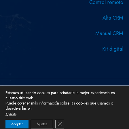
Control remoto
Alta CRM
Manual CRM
Kit digital
Copyright © 2026 Diseñado y desarrollado por Serboweb
Estamos utilizando cookies para brindarle la mejor experiencia en
nuestro sitio web.
Ingeniería Informática.
Puede obtener más información sobre las cookies que usamos o
Aviso Legal
Cookies
Política De Privacidad
desactivarlas en
ajustes
.
Cerrar el banner de cookies RGPD
Aceptar
Ajustes