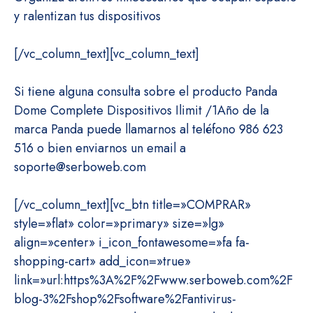
y ralentizan tus dispositivos
[/vc_column_text][vc_column_text]
Si tiene alguna consulta sobre el producto Panda
Dome Complete Dispositivos Ilimit /1Año de la
marca Panda puede llamarnos al teléfono 986 623
516 o bien enviarnos un email a
soporte@serboweb.com
[/vc_column_text][vc_btn title=»COMPRAR»
style=»flat» color=»primary» size=»lg»
align=»center» i_icon_fontawesome=»fa fa-
shopping-cart» add_icon=»true»
link=»url:https%3A%2F%2Fwww.serboweb.com%2F
blog-3%2Fshop%2Fsoftware%2Fantivirus-