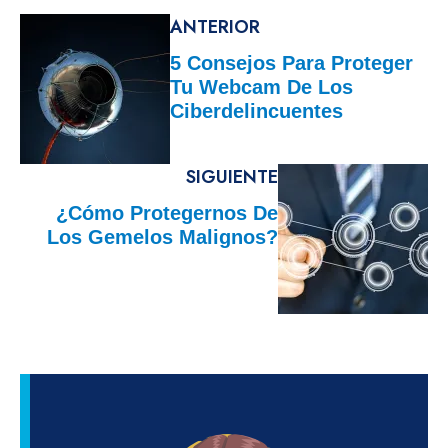
ANTERIOR
5 Consejos Para Proteger
Tu Webcam De Los
Ciberdelincuentes
SIGUIENTE
¿Cómo Protegernos De
Los Gemelos Malignos?