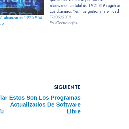
alcanzaron un total de 1.921.819 registros.
Los dominios “.es” los gestiona la entidad
pública Red.es (Ministerio de Economía y
17/09/2018
es” alcanzaron 1.926.965
Empresa) y están divididos en distintas
En «Tecnología»
sto
tipologías. Los “.es” son mayoría, con…
»
SIGUIENTE
lar
Estos Son Los Programas
Actualizados De Software
Tu
Libre