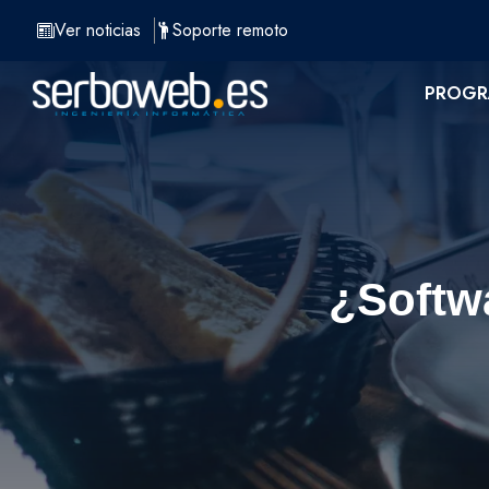
Saltar
Ver noticias
Soporte remoto
al
contenido
PROGR
¿Softwa