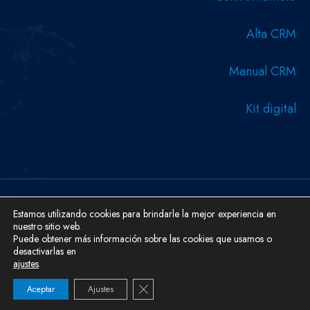
Alta CRM
Manual CRM
Kit digital
Estamos utilizando cookies para brindarle la mejor experiencia en
Copyright © 2026 Diseñado y desarrollado por Serboweb
nuestro sitio web.
Ingeniería Informática.
Puede obtener más información sobre las cookies que usamos o
Aviso Legal
Cookies
Política De Privacidad
desactivarlas en
ajustes
.
Cerrar el banner de cookies RGPD
Aceptar
Ajustes