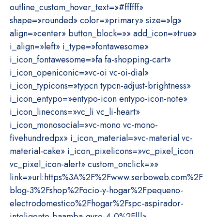
outline_custom_hover_text=»#ffffff»
shape=»rounded» color=»primary» size=»lg»
align=»center» button_block=»» add_icon=»true»
i_align=»left» i_type=»fontawesome»
i_icon_fontawesome=»fa fa-shopping-cart»
i_icon_openiconic=»vc-oi vc-oi-dial»
i_icon_typicons=»typcn typcn-adjust-brightness»
i_icon_entypo=»entypo-icon entypo-icon-note»
i_icon_linecons=»vc_li vc_li-heart»
i_icon_monosocial=»vc-mono vc-mono-
fivehundredpx» i_icon_material=»vc-material vc-
material-cake» i_icon_pixelicons=»vc_pixel_icon
vc_pixel_icon-alert» custom_onclick=»»
link=»url:https%3A%2F%2Fwww.serboweb.com%2F
blog-3%2Fshop%2Focio-y-hogar%2Fpequeno-
electrodomestico%2Fhogar%2Fspc-aspirador-
inteligente-baamba-gyro-4-0%2F|||»