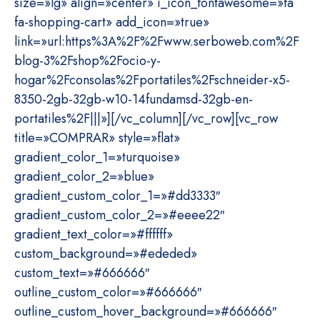
size=»lg» align=»center» i_icon_fontawesome=»fa
fa-shopping-cart» add_icon=»true»
link=»url:https%3A%2F%2Fwww.serboweb.com%2F
blog-3%2Fshop%2Focio-y-
hogar%2Fconsolas%2Fportatiles%2Fschneider-x5-
8350-2gb-32gb-w10-14fundamsd-32gb-en-
portatiles%2F|||»][/vc_column][/vc_row][vc_row
title=»COMPRAR» style=»flat»
gradient_color_1=»turquoise»
gradient_color_2=»blue»
gradient_custom_color_1=»#dd3333″
gradient_custom_color_2=»#eeee22″
gradient_text_color=»#ffffff»
custom_background=»#ededed»
custom_text=»#666666″
outline_custom_color=»#666666″
outline_custom_hover_background=»#666666″