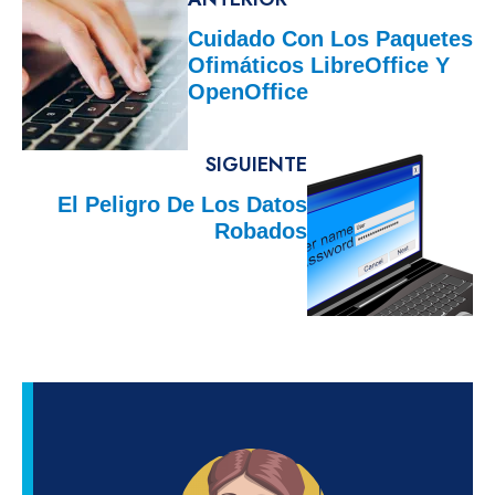
Cuidado Con Los Paquetes
Ofimáticos LibreOffice Y
OpenOffice
SIGUIENTE
El Peligro De Los Datos
Robados