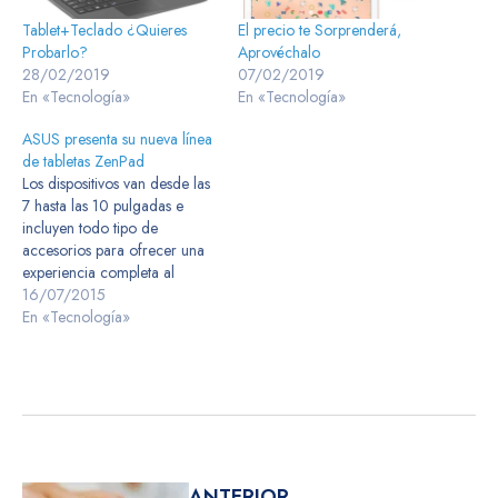
Tablet+Teclado ¿Quieres
El precio te Sorprenderá,
Probarlo?
Aprovéchalo
28/02/2019
07/02/2019
En «Tecnología»
En «Tecnología»
ASUS presenta su nueva línea
de tabletas ZenPad
Los dispositivos van desde las
7 hasta las 10 pulgadas e
incluyen todo tipo de
accesorios para ofrecer una
experiencia completa al
usuario ASUS presenta una
16/07/2015
nueva gama de tabletas, las
En «Tecnología»
ZenPad, estas nuevas tabletas
combinan un estilo lujoso que
sigue la prestigiosa línea de
diseño Zen con un increíble…
ANTERIOR