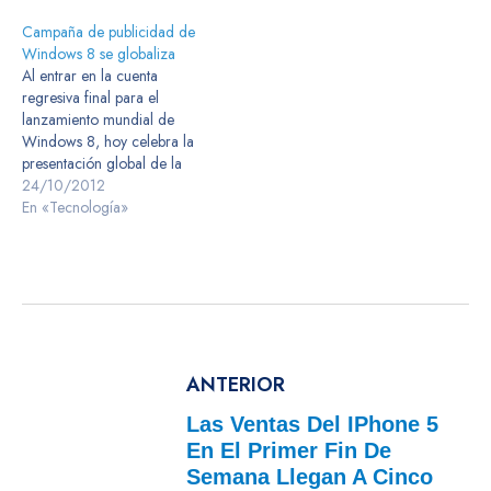
Campaña de publicidad de
Windows 8 se globaliza
Al entrar en la cuenta
regresiva final para el
lanzamiento mundial de
Windows 8, hoy celebra la
presentación global de la
campaña de publicidad de
24/10/2012
Windows 8 va directo en 42
En «Tecnología»
países. Con la reimaginación
de la experiencia de
producto de Windows —
marketing está rompiendo así
del pasado. La idea detrás…
ANTERIOR
Las Ventas Del IPhone 5
En El Primer Fin De
Semana Llegan A Cinco