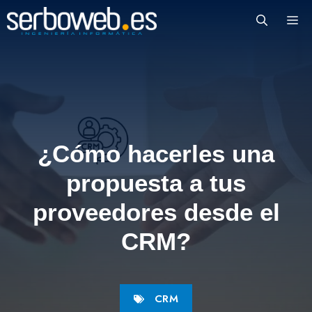
Saltar
M
al
contenido
¿Cómo hacerles una
propuesta a tus
proveedores desde el
CRM?
CRM