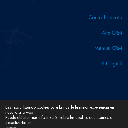
Control remoto
Alta CRM
Manual CRM
Kit digital
Copyright © 2026 Diseñado y desarrollado por Serboweb
Estamos utilizando cookies para brindarle la mejor experiencia en
nuestro sitio web.
Ingeniería Informática.
Puede obtener más información sobre las cookies que usamos o
Aviso Legal
Cookies
Política De Privacidad
desactivarlas en
ajustes
.